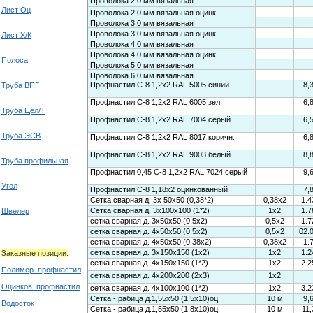
Лист Оц
Лист Х/К
Полоса
Труба ВПГ
Труба Цел/Т
Труба ЭСВ
Труба профильная
Угол
Швелер
Заказные позиции:
Полимер. профнастил
Оцинков. профнастил
Водосток