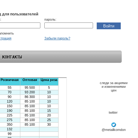
д для пользователей
:
пароль:
помнить
страция
Забыли пароль?
следи за акциями
и изменениями
цен
twitter
@metallkomdon