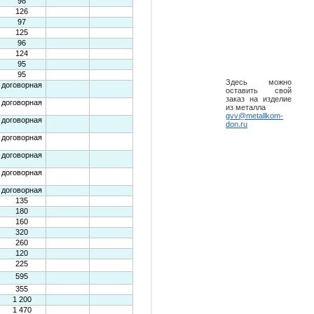
Здесь можно
оставить свой
заказ на изделие
из металла
gvv@metallkom-
don.ru