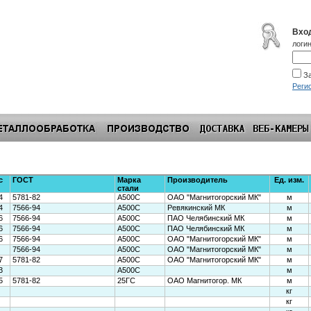
Вхо
логин
За
Реги